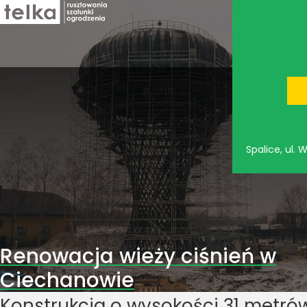
Spalice, ul.
Renowacja wieży ciśnień w
Ciechanowie
Konstrukcja o wysokości 31 metró