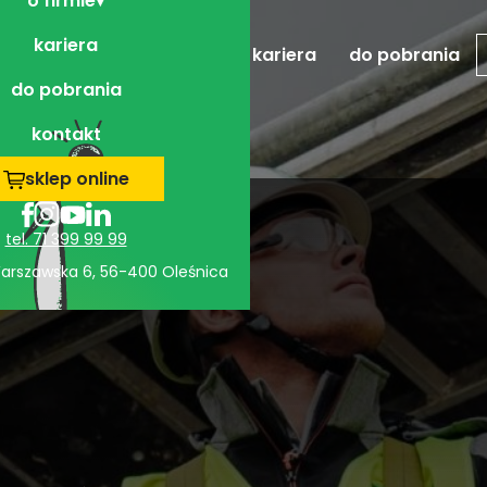
o firmie
kariera
realizacje
o firmie
kariera
do pobrania
do pobrania
kontakt
sklep online
tel. 71 399 99 99
 Warszawska 6, 56-400 Oleśnica