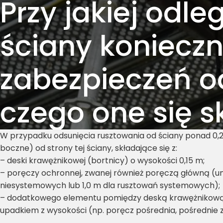
Przy jakiej odle
ściany konieczn
zabezpieczeń od
czego one się s
W przypadku odsunięcia rusztowania od ściany ponad 0,
boczne) od strony tej ściany, składające się z:
– deski krawężnikowej (bortnicy) o wysokości 0,15 m;
– poręczy ochronnej, zwanej również poręczą główną (um
niesystemowych lub 1,0 m dla rusztowań systemowych);
– dodatkowego elementu pomiędzy deską krawężnikową
upadkiem z wysokości (np. poręcz pośrednia, pośrednie 