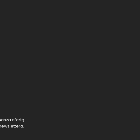
nasza ofertą
newslettera.