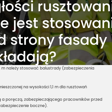
głości rusztowan
e jest stosowan
 strony fasady i
kładają?
2 m należy stosować balustrady (zabezpieczenia
ieszczonej na wysokości 1,1 m dla rusztowań
 a poręczą, zabezpieczającego pracowników przed
zabezpieczenie boczne).