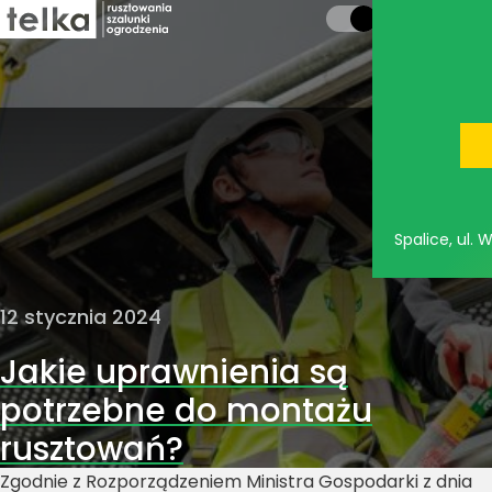
Spalice, ul.
12 stycznia 2024
Jakie uprawnienia są
potrzebne do montażu
rusztowań?
Zgodnie z Rozporządzeniem Ministra Gospodarki z dnia