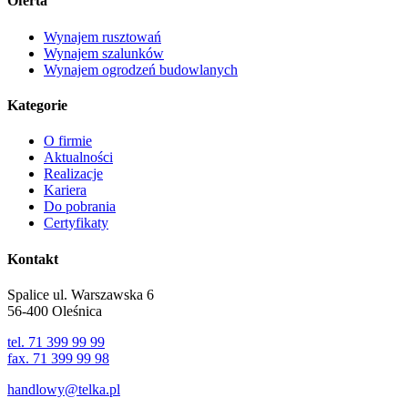
Oferta
Wynajem rusztowań
Wynajem szalunków
Wynajem ogrodzeń budowlanych
Kategorie
O firmie
Aktualności
Realizacje
Kariera
Do pobrania
Certyfikaty
Kontakt
Spalice ul. Warszawska 6
56-400 Oleśnica
tel. 71 399 99 99
fax. 71 399 99 98
handlowy@telka.pl