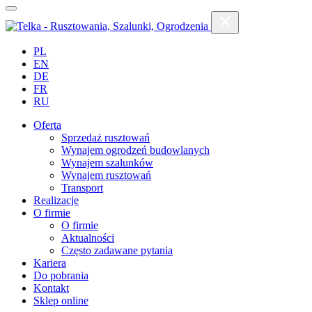
PL
EN
DE
FR
RU
Oferta
Sprzedaż rusztowań
Wynajem ogrodzeń budowlanych
Wynajem szalunków
Wynajem rusztowań
Transport
Realizacje
O firmie
O firmie
Aktualności
Często zadawane pytania
Kariera
Do pobrania
Kontakt
Sklep online