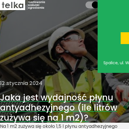
Spalice, ul.
12 stycznia 2024
Jaka jest wydajność płynu
antyadhezyjnego (ile litrów
zużywa się na 1 m2)?
Na 1 m
2
zużywa się około 1,5 l płynu antyadhezyjnego