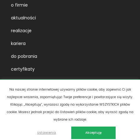
o firmie
aktualności
realizacje
kariera
do pobrania
certyfikaty
Na naszej stronie internetowej używamy plików cookie, aby zapewnić Ci jak
najlepsze wrażenia, zapamiętując Twoje preferencje i powtarzające się wizyty.
Klikając „Akceptuję”, wyrażasz zgodę na wykorzystanie WSZYSTKICH plików
cookie. Możesz jednak przejść do Ustawień plików cookie, aby wyrazić zgodę na
wybrane ich rodzaje.
© telka SA 2026
Polityka prywatności & cookies
Ustawienia
Akceptuję