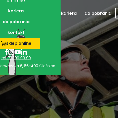
o firmie
kariera
realizacje
o firmie
kariera
do pobrania
do pobrania
kontakt
sklep online
tel. 71 399 99 99
 Warszawska 6, 56-400 Oleśnica