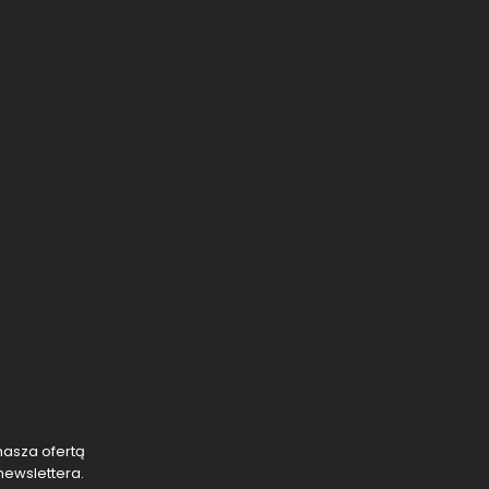
nasza ofertą
newslettera.