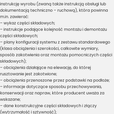
instrukcję wyrobu (zwaną także instrukcją obsługi lub
dokumentacją techniczno – ruchową), która powinna
m.in. zawierać:
– wykaz części składowych;
– instrukcje podające kolejność montażu i demontażu
części składowych;
– plany konfiguracji systemu z zestawu standardowego
(klasa obciążenia i szerokości, całkowite wymiary,
sposób zakotwienia oraz montażu pomocniczych części
składowych);
– obciążenia działające na elewację, do której
rusztowanie jest zakotwione;
– obciążenia przenoszone przez podstawki na podłoże;
– informacje dotyczące sposobu przechowywania,
konserwacji oraz napraw, które producent uważa za
wskazane;
– dane konstrukcyjne części składowych i złączy
(wytrzymałość i sztywność);