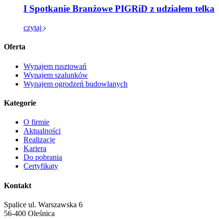
I Spotkanie Branżowe PIGRiD z udziałem telka
czytaj
Oferta
Wynajem rusztowań
Wynajem szalunków
Wynajem ogrodzeń budowlanych
Kategorie
O firmie
Aktualności
Realizacje
Kariera
Do pobrania
Certyfikaty
Kontakt
Spalice ul. Warszawska 6
56-400 Oleśnica