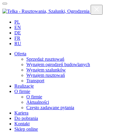
PL
EN
DE
FR
RU
Oferta
Sprzedaż rusztowań
Wynajem ogrodzeń budowlanych
Wynajem szalunków
Wynajem rusztowań
Transport
Realizacje
O firmie
O firmie
Aktualności
Często zadawane pytania
Kariera
Do pobrania
Kontakt
Sklep online