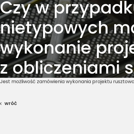
Czy w przypadk
nietypowych m
wykonanie proj
z obliczeniami 
Jest możliwość zamówienia wykonania projektu rusztowa
wróć