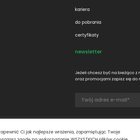
kariera
do pobrania
certyfikaty
newsletter
Jeżeli chcesz być na bieżąco z 
oraz promocjami zapisz się do 
Adres
e-
mail:
zapewnić Ci jak najlepsze wrażenia, zapamiętując Twoje
, wyrażasz zgodę na wykorzystanie WSZYSTKICH plików cookie.