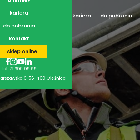
o firmie
kariera
realizacje
o firmie
kariera
do pobrania
do pobrania
kontakt
sklep online
tel. 71 399 99 99
 Warszawska 6, 56-400 Oleśnica