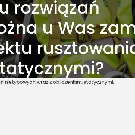
u rozwiązań
ożna u Was za
ektu rusztowani
statycznymi?
ń nietypowych wraz z obliczeniami statycznymi.