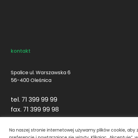
kontakt
Spalice ul. Warszawska 6
56-400 Oleśnica
tel. 71 399 99 99
fax. 71 399 99 98
handlowy@telka.pl
Na naszej stronie internetowej używamy plików cookie, aby 
preferencje i powtarzające się wizyty. Klikając „Akceptuję”