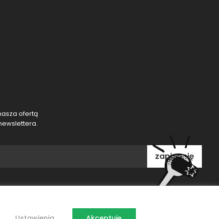
nasza ofertą
newslettera.
Ustawienia
Akceptuję