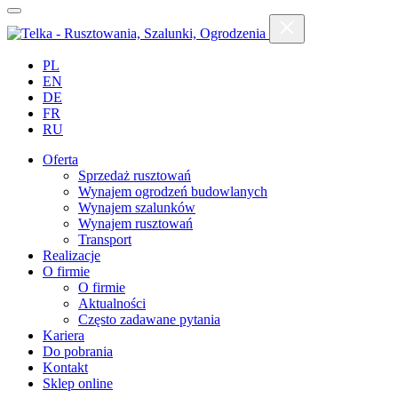
PL
EN
DE
FR
RU
Oferta
Sprzedaż rusztowań
Wynajem ogrodzeń budowlanych
Wynajem szalunków
Wynajem rusztowań
Transport
Realizacje
O firmie
O firmie
Aktualności
Często zadawane pytania
Kariera
Do pobrania
Kontakt
Sklep online