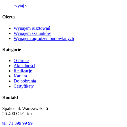
czytaj
Oferta
Wynajem rusztowań
Wynajem szalunków
Wynajem ogrodzeń budowlanych
Kategorie
O firmie
Aktualności
Realizacje
Kariera
Do pobrania
Certyfikaty
Kontakt
Spalice ul. Warszawska 6
56-400 Oleśnica
tel. 71 399 99 99