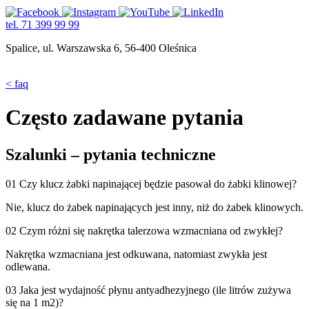
tel. 71 399 99 99
Spalice, ul. Warszawska 6, 56-400 Oleśnica
< faq
Często zadawane pytania
Szalunki – pytania techniczne
01
Czy klucz żabki napinającej będzie pasował do żabki klinowej?
Nie, klucz do żabek napinających jest inny, niż do żabek klinowych.
02
Czym różni się nakrętka talerzowa wzmacniana od zwykłej?
Nakrętka wzmacniana jest odkuwana, natomiast zwykła jest
odlewana.
03
Jaka jest wydajność płynu antyadhezyjnego (ile litrów zużywa
się na 1 m2)?