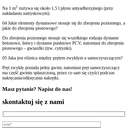
2
Na 1 m
zużywa się około 1,5 l płynu antyadhezyjnego (przy
nakładaniu natryskowym).
04
Jakie elementy dystansowe stosuje się do zbrojenia poziomego, a
jakie do zbrojenia pionowego?
Do zbrojenia poziomego stosuje się wszelkiego rodzaju dystanse
betonowe, listwy i dystanse punktowe PCV, natomiast do zbrojenia
pionowego – gwiazdki (tzw. cytrynki).
05
Jaka jest różnica między prętem zwykłym a samoczyszczącym?
Pręt zwykły posiada pełny gwint, natomiast pręt samoczyszczący
ma część gwintu spłaszczoną, przez co sam się czyści podczas
nakręcania/odkręcania nakrętki.
Masz pytanie?
Napisz do nas!
skontaktuj się z nami