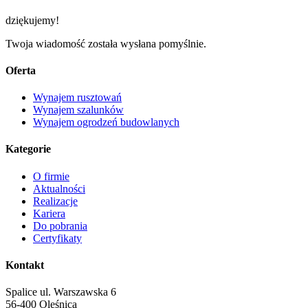
dziękujemy!
Twoja wiadomość została wysłana pomyślnie.
Oferta
Wynajem rusztowań
Wynajem szalunków
Wynajem ogrodzeń budowlanych
Kategorie
O firmie
Aktualności
Realizacje
Kariera
Do pobrania
Certyfikaty
Kontakt
Spalice ul. Warszawska 6
56-400 Oleśnica