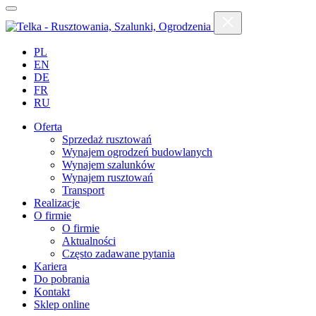
PL
EN
DE
FR
RU
Oferta
Sprzedaż rusztowań
Wynajem ogrodzeń budowlanych
Wynajem szalunków
Wynajem rusztowań
Transport
Realizacje
O firmie
O firmie
Aktualności
Często zadawane pytania
Kariera
Do pobrania
Kontakt
Sklep online