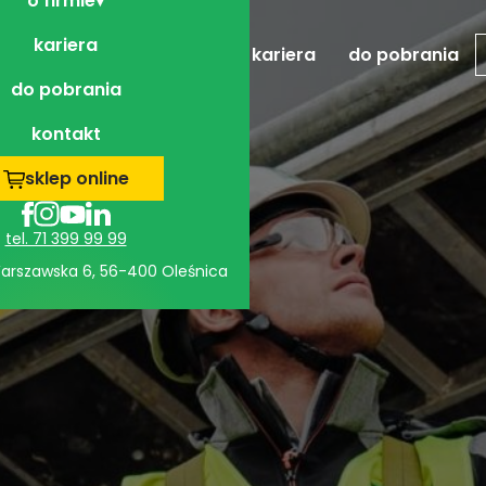
o firmie
kariera
realizacje
o firmie
kariera
do pobrania
do pobrania
kontakt
sklep online
tel. 71 399 99 99
 Warszawska 6, 56-400 Oleśnica