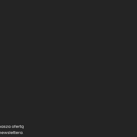
nasza ofertą
newslettera.