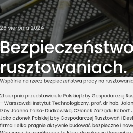
26 sierpnia 2024
Bezpieczeństwo
rusztowaniach.
Wspólnie na rzecz bezpieczeństwa pracy na rusztowani
21 sierpnia przedstawiciele Polskiej Izby Gospodarczej R
– Warszawski Instytut Technologiczny, prof. dr hab. Jola
Izby Joanna Telka-Dudkowska, Członek Zarządu Robert J
Jako członek Polskiej Izby Gospodarczej Rusztowań i De
firma Telka pragnie aktywnie budować bezpieczne i now
Wierzymy, że współpraca to klucz do sukcesu i lepszej prz